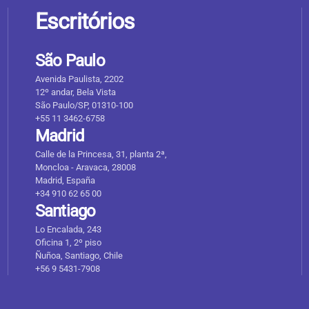
Escritórios
São Paulo
Avenida Paulista, 2202
12º andar, Bela Vista
São Paulo/SP, 01310-100
+55 11 3462-6758
Madrid
Calle de la Princesa, 31, planta 2ª,
Moncloa - Aravaca, 28008
Madrid, España
+34 910 62 65 00
Santiago
Lo Encalada, 243
Oficina 1, 2º piso
Ñuñoa, Santiago, Chile
+56 9 5431-7908