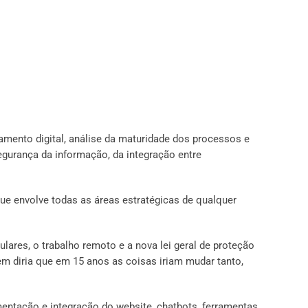
amento digital, análise da maturidade dos processos e
segurança da informação, da integração entre
 que envolve todas as áreas estratégicas de qualquer
ares, o trabalho remoto e a nova lei geral de proteção
m diria que em 15 anos as coisas iriam mudar tanto,
entação e integração do website, chatbots, ferramentas