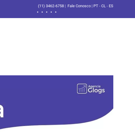
(11) 3462-6758
|
Fale Conosco
|
PT
-
CL
-
ES