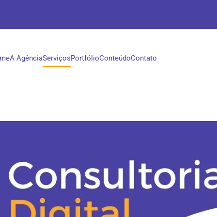
me
A Agência
Serviços
Portfólio
Conteúdo
Contato